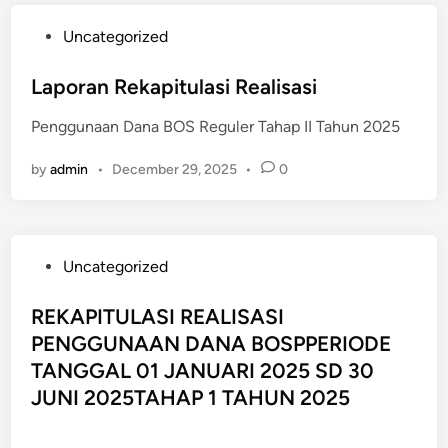
P
Uncategorized
o
s
Laporan Rekapitulasi Realisasi
t
Penggunaan Dana BOS Reguler Tahap II Tahun 2025
e
d
by
admin
•
December 29, 2025
•
0
i
n
P
Uncategorized
o
s
REKAPITULASI REALISASI
t
PENGGUNAAN DANA BOSPPERIODE
e
TANGGAL 01 JANUARI 2025 SD 30
d
JUNI 2025TAHAP 1 TAHUN 2025
i
n