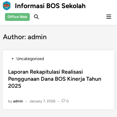
Skip
Informasi BOS Sekolah
to
content
Mai
Office Web
Men
Author:
admin
P
Uncategorized
o
s
Laporan Rekapitulasi Realisasi
t
Penggunaan Dana BOS Kinerja Tahun
e
2025
d
i
by
admin
•
January 7, 2026
•
0
n