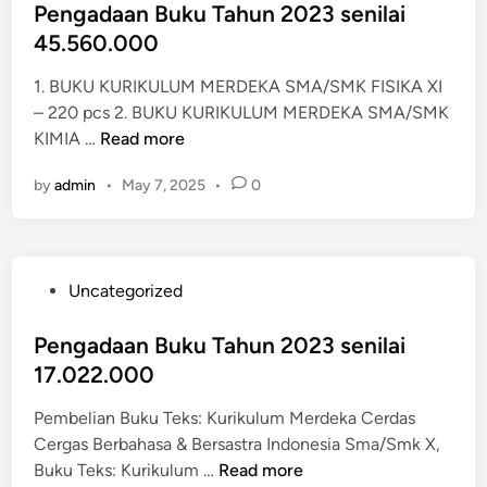
s
Pengadaan Buku Tahun 2023 senilai
n
t
45.560.000
B
e
u
1. BUKU KURIKULUM MERDEKA SMA/SMK FISIKA XI
d
k
– 220 pcs 2. BUKU KURIKULUM MERDEKA SMA/SMK
i
u
P
KIMIA …
Read more
n
T
e
a
by
admin
•
May 7, 2025
•
0
n
h
g
u
a
n
d
2
P
Uncategorized
a
0
o
a
2
s
Pengadaan Buku Tahun 2023 senilai
n
3
t
17.022.000
B
S
e
u
e
Pembelian Buku Teks: Kurikulum Merdeka Cerdas
d
k
n
Cergas Berbahasa & Bersastra Indonesia Sma/Smk X,
i
u
i
P
Buku Teks: Kurikulum …
Read more
n
T
l