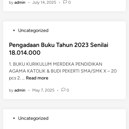
by
admin
•
July 14, 2025
•
0
P
Uncategorized
o
s
Pengadaan Buku Tahun 2023 Senilai
t
18.014.000
e
1. BUKU KURIKULUM MERDEKA PENDIDIKAN
d
AGAMA KATOLIK & BUDI PEKERTI SMA/SMK X – 20
i
P
pcs 2. …
Read more
n
e
by
admin
•
May 7, 2025
•
0
n
g
a
d
P
Uncategorized
a
o
a