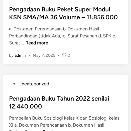
o
n
2
6
s
Pengadaan Buku Peket Super Modul
B
3
0
t
KSN SMA/MA 36 Volume – 11.856.000
u
s
.
e
k
e
0
a. Dokumen Perencanaan b. Dokumen Hasil
d
u
n
0
Perbandingan (tidak Ada) c. Surat Pesanan d. SPK e.
i
T
i
0
P
Surat …
Read more
n
a
l
e
h
a
by
admin
•
May 7, 2025
•
0
n
u
i
g
n
1
a
2
7
d
0
.
P
Uncategorized
a
2
0
o
a
3
2
s
Pengadaan Buku Tahun 2022 senilai
n
S
2
t
12.440.000
B
e
.
e
u
n
0
Pembelian Buku Sosiologi kelas X dan Sosiologi kelas
d
k
i
0
XI a. Dokumen Perencanaan b. Dokumen Hasil
i
u
l
0