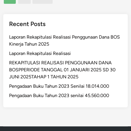
a
pagination
0
M
a
2
A
n
2
/
B
Recent Posts
s
M
u
e
A
k
Laporan Rekapitulasi Realisasi Penggunaan Dana BOS
n
3
u
Kinerja Tahun 2025
i
6
T
l
Laporan Rekapitulasi Realisasi
V
a
a
o
REKAPITULASI REALISASI PENGGUNAAN DANA
h
i
l
BOSPPERIODE TANGGAL 01 JANUARI 2025 SD 30
u
1
u
JUNI 2025TAHAP 1 TAHUN 2025
n
2
m
2
Pengadaan Buku Tahun 2023 Senilai 18.014.000
.
e
0
4
Pengadaan Buku Tahun 2023 senilai 45.560.000
–
2
4
1
2
0
1
s
.
.
e
0
8
n
0