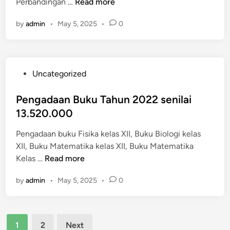
P
Perbandingan …
Read more
n
P
a
e
e
i
by
admin
•
May 5, 2025
•
0
n
k
1
g
e
5
a
t
.
d
S
6
P
Uncategorized
a
u
9
o
a
p
6
s
Pengadaan Buku Tahun 2022 senilai
n
e
.
t
13.520.000
B
r
0
e
u
M
0
Pengadaan buku Fisika kelas XII, Buku Biologi kelas
d
k
o
0
XII, Buku Matematika kelas XII, Buku Matematika
i
u
d
P
Kelas …
Read more
n
T
u
e
a
l
by
admin
•
May 5, 2025
•
0
n
h
K
g
u
S
a
n
N
Posts
d
2
1
2
Next
S