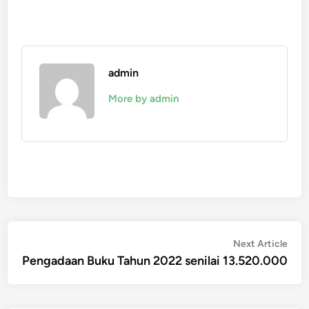
admin
More by admin
Post
Nex
Next Article
artic
Pengadaan Buku Tahun 2022 senilai 13.520.000
navigation