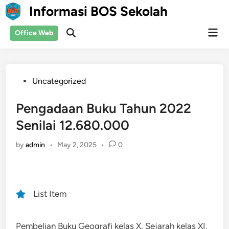
Skip
Informasi BOS Sekolah
to
content
Mai
Office Web
Men
Posted
Uncategorized
in
Pengadaan Buku Tahun 2022
Senilai 12.680.000
by
admin
•
May 2, 2025
•
0
List Item
Pembelian Buku Geografi kelas X, Sejarah kelas XI,